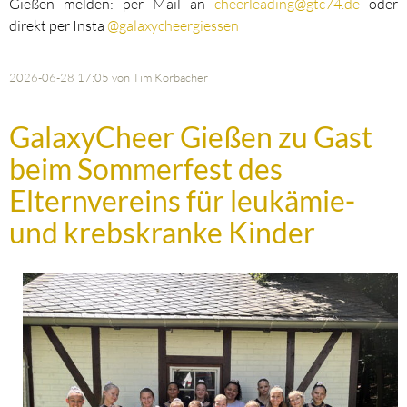
Gießen melden: per Mail an
cheerleading@gtc74.de
oder
direkt per Insta
@galaxycheergiessen
2026-06-28 17:05
von Tim Körbächer
GalaxyCheer Gießen zu Gast
beim Sommerfest des
Elternvereins für leukämie-
und krebskranke Kinder