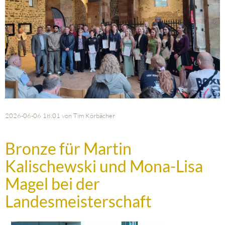
2026-06-06 18:01
von Tim Körbächer
Bronze für Martin
Kalischewski und Mona-Lisa
Magel bei der
Landesmeisterschaft