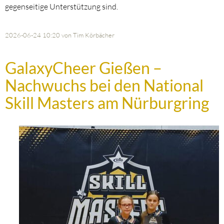
gegenseitige Unterstützung sind.
2026-06-24 10:20
von Tim Körbächer
GalaxyCheer Gießen –
Nachwuchs bei den National
Skill Masters am Nürburgring