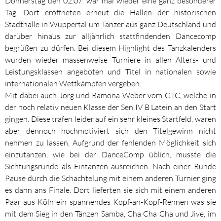
Donnerstag den 02.07. war mal wieder eine ganz besonderer
Tag. Dort eröffneten erneut die Hallen der historischen
Stadthalle in Wuppertal um Tänzer aus ganz Deutschland und
darüber hinaus zur alljährlich stattfindenden Dancecomp
begrüßen zu dürfen. Bei diesem Highlight des Tanzkalenders
wurden wieder massenweise Turniere in allen Alters- und
Leistungsklassen angeboten und Titel in nationalen sowie
internationalen Wettkämpfen vergeben.
Mit dabei auch Jörg und Ramona Weber vom GTC, welche in
der noch relativ neuen Klasse der Sen IV B Latein an den Start
gingen. Diese trafen leider auf ein sehr kleines Startfeld, waren
aber dennoch hochmotiviert sich den Titelgewinn nicht
nehmen zu lassen. Aufgrund der fehlenden Möglichkeit sich
einzutanzen, wie bei der DanceComp üblich, musste die
Sichtungsrunde als Eintanzen ausreichen. Nach einer Runde
Pause durch die Schachtelung mit einem anderen Turnier ging
es dann ans Finale. Dort lieferten sie sich mit einem anderen
Paar aus Köln ein spannendes Kopf-an-Kopf-Rennen was sie
mit dem Sieg in den Tänzen Samba, Cha Cha Cha und Jive, im