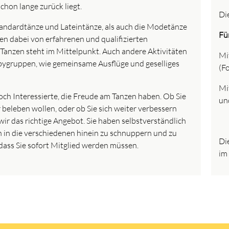
schon lange zurück liegt.
Di
andardtänze und Lateintänze, als auch die Modetänze
Fü
n dabei von erfahrenen und qualifizierten
 Tanzen steht im Mittelpunkt. Auch andere Aktivitäten
Mi
bygruppen, wie gemeinsame Ausflüge und geselliges
(F
Mi
h Interessierte, die Freude am Tanzen haben. Ob Sie
un
beleben wollen, oder ob Sie sich weiter verbessern
ir das richtige Angebot. Sie haben selbstverständlich
n in die verschiedenen hinein zu schnuppern und zu
Di
 dass Sie sofort Mitglied werden müssen.
im