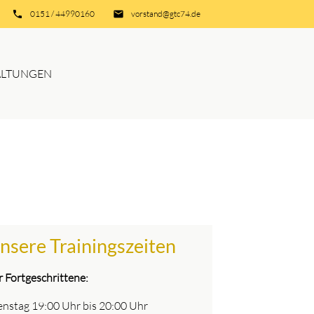
phone
0151 / 44990160
email
vorstand@gtc74.de
ALTUNGEN
nsere Trainingszeiten
r Fortgeschrittene:
enstag 19:00 Uhr bis 20:00 Uhr