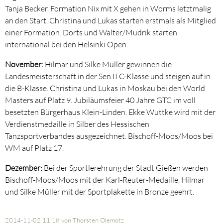
Tanja Becker. Formation Nix mit X gehen in Worms letztmalig
an den Start. Christina und Lukas starten erstmals als Mitglied
einer Formation. Dorts und Walter/Mudrik starten
international bei den Helsinki Open.
November:
Hilmar und Silke Müller gewinnen die
Landesmeisterschaft in der Sen.II C-Klasse und steigen auf in
die B-Klasse. Christina und Lukas in Moskau bei den World
Masters auf Platz 9. Jubiläumsfeier 40 Jahre GTC im voll
besetzten Bürgerhaus Klein-Linden. Ekke Wuttke wird mit der
Verdienstmedaille in Silber des Hessischen
Tanzsportverbandes ausgezeichnet. Bischoff-Moos/Moos bei
WM auf Platz 17.
Dezember:
Bei der Sportlerehrung der Stadt Gießen werden
Bischoff-Moos/Moos mit der Karl-Reuter-Medaille, Hilmar
und Silke Müller mit der Sportplakette in Bronze geehrt.
2014-11-02 11:18
von Thorsten Olemotz