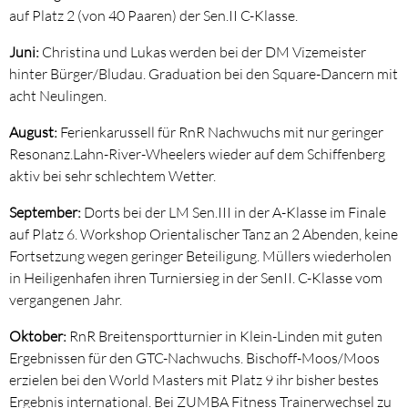
auf Platz 2 (von 40 Paaren) der Sen.II C-Klasse.
Juni:
Christina und Lukas werden bei der DM Vizemeister
hinter Bürger/Bludau. Graduation bei den Square-Dancern mit
acht Neulingen.
August:
Ferienkarussell für RnR Nachwuchs mit nur geringer
Resonanz.Lahn-River-Wheelers wieder auf dem Schiffenberg
aktiv bei sehr schlechtem Wetter.
September:
Dorts bei der LM Sen.III in der A-Klasse im Finale
auf Platz 6. Workshop Orientalischer Tanz an 2 Abenden, keine
Fortsetzung wegen geringer Beteiligung. Müllers wiederholen
in Heiligenhafen ihren Turniersieg in der SenII. C-Klasse vom
vergangenen Jahr.
Oktober:
RnR Breitensportturnier in Klein-Linden mit guten
Ergebnissen für den GTC-Nachwuchs. Bischoff-Moos/Moos
erzielen bei den World Masters mit Platz 9 ihr bisher bestes
Ergebnis international. Bei ZUMBA Fitness Trainerwechsel zu