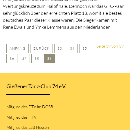
Wertungskreuze zum Halbfinale. Dennoch war das GTC-Paar
sehr glücklich über den erreichten Platz 13, womit sie bestes
deutsches Paar dieser Klasse waren. Die Sieger kamen mit
Rene Ewals und Ymke Lemmens aus den Niederlanden.
Seite 39 von 39
ANFANG
ZURÜCK
33
34
35
36
37
38
39
Gießener Tanz-Club 74 e.V.
Mitglied des DTV im DOSB
Mitglied des HTV
Mitglied des LSB Hessen