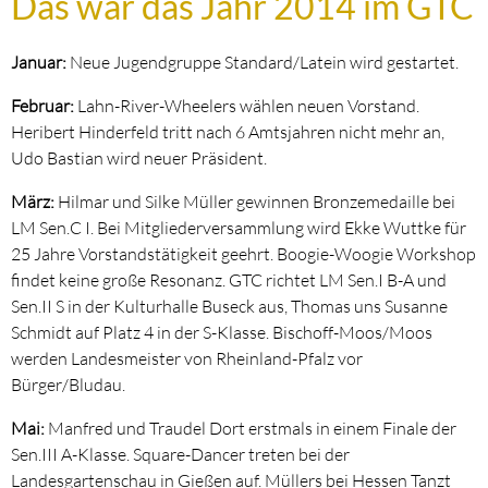
Das war das Jahr 2014 im GTC
Januar:
Neue Jugendgruppe Standard/Latein wird gestartet.
Februar:
Lahn-River-Wheelers wählen neuen Vorstand.
Heribert Hinderfeld tritt nach 6 Amtsjahren nicht mehr an,
Udo Bastian wird neuer Präsident.
März:
Hilmar und Silke Müller gewinnen Bronzemedaille bei
LM Sen.C I. Bei Mitgliederversammlung wird Ekke Wuttke für
25 Jahre Vorstandstätigkeit geehrt. Boogie-Woogie Workshop
findet keine große Resonanz. GTC richtet LM Sen.I B-A und
Sen.II S in der Kulturhalle Buseck aus, Thomas uns Susanne
Schmidt auf Platz 4 in der S-Klasse. Bischoff-Moos/Moos
werden Landesmeister von Rheinland-Pfalz vor
Bürger/Bludau.
Mai:
Manfred und Traudel Dort erstmals in einem Finale der
Sen.III A-Klasse. Square-Dancer treten bei der
Landesgartenschau in Gießen auf. Müllers bei Hessen Tanzt