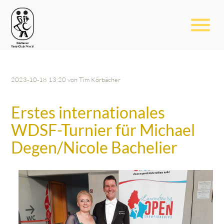
menu
2023-10-18 13:20
von Tim Körbächer
Erstes internationales
WDSF-Turnier für Michael
Degen/Nicole Bachelier