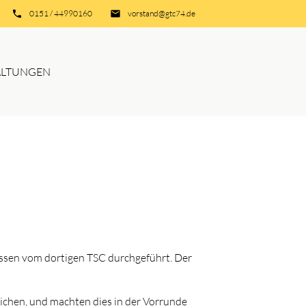
phone
0151 / 44990160
email
vorstand@gtc74.de
ALTUNGEN
ssen vom dortigen TSC durchgeführt. Der
ichen, und machten dies in der Vorrunde