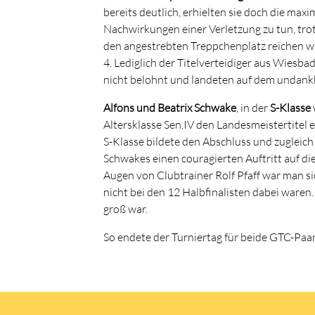
bereits deutlich, erhielten sie doch die max
Nachwirkungen einer Verletzung zu tun, tro
den angestrebten Treppchenplatz reichen wü
4. Lediglich der Titelverteidiger aus Wiesb
nicht belohnt und landeten auf dem undankbar
Alfons und Beatrix Schwake
, in der
S-Klasse
Altersklasse Sen.IV den Landesmeistertitel 
S-Klasse bildete den Abschluss und zugleic
Schwakes einen couragierten Auftritt auf di
Augen von Clubtrainer Rolf Pfaff war man si
nicht bei den 12 Halbfinalisten dabei waren.
groß war.
So endete der Turniertag für beide GTC-Paa