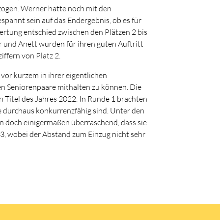
inzogen. Werner hatte noch mit den
spannt sein auf das Endergebnis, ob es für
ertung entschied zwischen den Plätzen 2 bis
r und Anett wurden für ihren guten Auftritt
iffern von Platz 2.
or kurzem in ihrer eigentlichen
ren Seniorenpaare mithalten zu können. Die
 Titel des Jahres 2022. In Runde 1 brachten
se durchaus konkurrenzfähig sind. Unter den
ann doch einigermaßen überraschend, dass sie
 13, wobei der Abstand zum Einzug nicht sehr