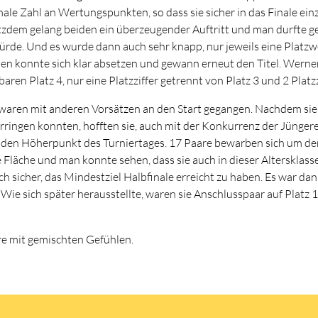
imale Zahl an Wertungspunkten, so dass sie sicher in das Finale e
tzdem gelang beiden ein überzeugender Auftritt und man durfte ge
rde. Und es wurde dann auch sehr knapp, nur jeweils eine Platzw
aden konnte sich klar absetzen und gewann erneut den Titel. Werne
en Platz 4, nur eine Platzziffer getrennt von Platz 3 und 2 Platzz
waren mit anderen Vorsätzen an den Start gegangen. Nachdem sie v
erringen konnten, hofften sie, auch mit der Konkurrenz der Jünge
h den Höherpunkt des Turniertages. 17 Paare bewarben sich um den
e Fläche und man konnte sehen, dass sie auch in dieser Altersklas
ch sicher, das Mindestziel Halbfinale erreicht zu haben. Es war d
 Wie sich später herausstellte, waren sie Anschlusspaar auf Platz
re mit gemischten Gefühlen.