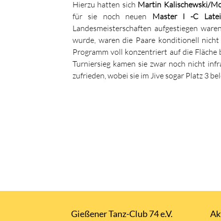
Hierzu hatten sich
Martin Kalischewski/Mo
für sie noch neuen
Master I -C Late
Landesmeisterschaften aufgestiegen waren
wurde, waren die Paare konditionell nicht
Programm voll konzentriert auf die Fläche
Turniersieg kamen sie zwar noch nicht infra
zufrieden, wobei sie im Jive sogar Platz 3 be
Gießener Tanz-Club 74 e.V.
Ak