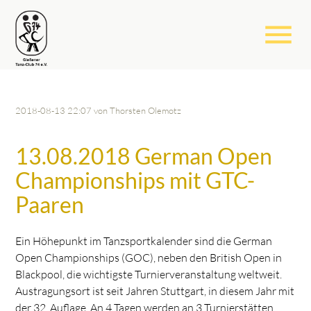
menu
2018-08-13 22:07
von Thorsten Olemotz
13.08.2018 German Open
Championships mit GTC-
Paaren
Ein Höhepunkt im Tanzsportkalender sind die German
Open Championships (GOC), neben den British Open in
Blackpool, die wichtigste Turnierveranstaltung weltweit.
Austragungsort ist seit Jahren Stuttgart, in diesem Jahr mit
der 32. Auflage. An 4 Tagen werden an 3 Turnierstätten