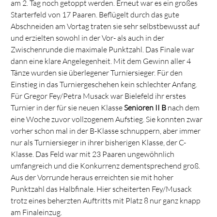
am 2. Tag noch getoppt werden. Erneut war es ein großes
Starterfeld von 17 Paaren. Beflügelt durch das gute
Abschneiden am Vortag traten sie sehr selbstbewusst auf
und erzielten sowohl in der Vor- als auch in der
Zwischenrunde die maximale Punktzahl. Das Finale war
dann eine klare Angelegenheit. Mit dem Gewinn aller 4
Tänze wurden sie überlegener Turniersieger. Für den
Einstieg in das Turniergeschehen kein schlechter Anfang.
Für Gregor Fey/Petra Musack war Bielefeld ihr erstes
Turnier in der für sie neuen Klasse
Senioren II B
nach dem
eine Woche zuvor vollzogenem Aufstieg. Sie konnten zwar
vorher schon mal in der B-Klasse schnuppern, aber immer
nur als Turniersieger in ihrer bisherigen Klasse, der C-
Klasse. Das Feld war mit 23 Paaren ungewöhnlich
umfangreich und die Konkurrenz dementsprechend groß.
Aus der Vorrunde heraus erreichten sie mit hoher
Punktzahl das Halbfinale. Hier scheiterten Fey/Musack
trotz eines beherzten Auftritts mit Platz 8 nur ganz knapp
am Finaleinzug.