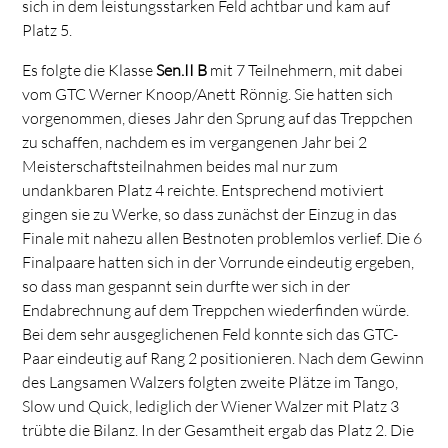
sich in dem leistungsstarken Feld achtbar und kam auf
Platz 5.
Es folgte die Klasse
Sen.II B
mit 7 Teilnehmern, mit dabei
vom GTC Werner Knoop/Anett Rönnig. Sie hatten sich
vorgenommen, dieses Jahr den Sprung auf das Treppchen
zu schaffen, nachdem es im vergangenen Jahr bei 2
Meisterschaftsteilnahmen beides mal nur zum
undankbaren Platz 4 reichte. Entsprechend motiviert
gingen sie zu Werke, so dass zunächst der Einzug in das
Finale mit nahezu allen Bestnoten problemlos verlief. Die 6
Finalpaare hatten sich in der Vorrunde eindeutig ergeben,
so dass man gespannt sein durfte wer sich in der
Endabrechnung auf dem Treppchen wiederfinden würde.
Bei dem sehr ausgeglichenen Feld konnte sich das GTC-
Paar eindeutig auf Rang 2 positionieren. Nach dem Gewinn
des Langsamen Walzers folgten zweite Plätze im Tango,
Slow und Quick, lediglich der Wiener Walzer mit Platz 3
trübte die Bilanz. In der Gesamtheit ergab das Platz 2. Die