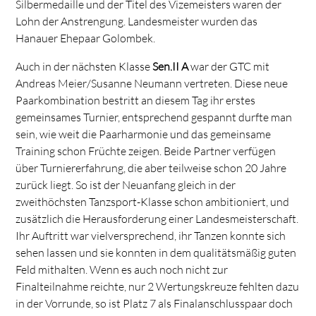
Silbermedaille und der Titel des Vizemeisters waren der
Lohn der Anstrengung. Landesmeister wurden das
Hanauer Ehepaar Golombek.
Auch in der nächsten Klasse
Sen.II A
war der GTC mit
Andreas Meier/Susanne Neumann vertreten. Diese neue
Paarkombination bestritt an diesem Tag ihr erstes
gemeinsames Turnier, entsprechend gespannt durfte man
sein, wie weit die Paarharmonie und das gemeinsame
Training schon Früchte zeigen. Beide Partner verfügen
über Turniererfahrung, die aber teilweise schon 20 Jahre
zurück liegt. So ist der Neuanfang gleich in der
zweithöchsten Tanzsport-Klasse schon ambitioniert, und
zusätzlich die Herausforderung einer Landesmeisterschaft.
Ihr Auftritt war vielversprechend, ihr Tanzen konnte sich
sehen lassen und sie konnten in dem qualitätsmäßig guten
Feld mithalten. Wenn es auch noch nicht zur
Finalteilnahme reichte, nur 2 Wertungskreuze fehlten dazu
in der Vorrunde, so ist Platz 7 als Finalanschlusspaar doch