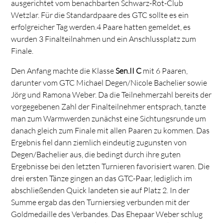
ausgerichtet vom benachbarten Schwarz-Rot-Club
Wetzlar. Für die Standardpaare des GTC sollte es ein
erfolgreicher Tag werden.4 Paare hatten gemeldet, es
wurden 3 Finalteilnahmen und ein Anschlussplatz zum
Finale.
Den Anfang machte die Klasse
Sen.II C
mit 6 Paaren,
darunter vom GTC Michael Degen/Nicole Bachelier sowie
Jörg und Ramona Weber. Da die Teilnehmerzahl bereits der
vorgegebenen Zahl der Finalteilnehmer entsprach, tanzte
man zum Warmwerden zunächst eine Sichtungsrunde um
danach gleich zum Finale mit allen Paaren zu kommen. Das
Ergebnis fiel dann ziemlich eindeutig zugunsten von
Degen/Bachelier aus, die bedingt durch ihre guten
Ergebnisse bei den letzten Turnieren favorisiert waren. Die
drei ersten Tänze gingen an das GTC-Paar, lediglich im
abschließenden Quick landeten sie auf Platz 2. In der
Summe ergab das den Turniersieg verbunden mit der
Goldmedaille des Verbandes. Das Ehepaar Weber schlug