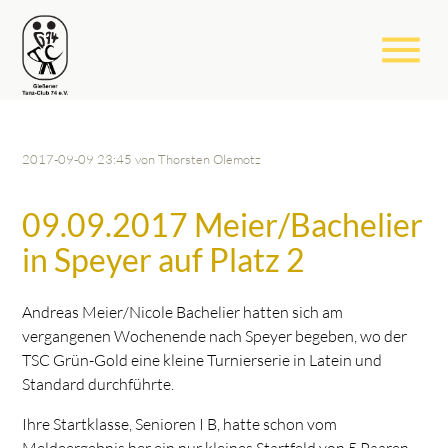
menu
2017-09-09 23:45
von Thorsten Olemotz
09.09.2017 Meier/Bachelier
in Speyer auf Platz 2
Andreas Meier/Nicole Bachelier hatten sich am
vergangenen Wochenende nach Speyer begeben, wo der
TSC Grün-Gold eine kleine Turnierserie in Latein und
Standard durchführte.
Ihre Startklasse, Senioren I B, hatte schon vom
Meldeergebnis her ein nur kleines Startfeld von 5 Paaren