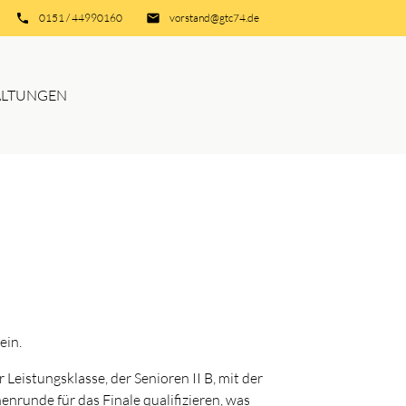
phone
0151 / 44990160
email
vorstand@gtc74.de
ALTUNGEN
ein.
 Leistungsklasse, der Senioren II B, mit der
nrunde für das Finale qualifizieren, was