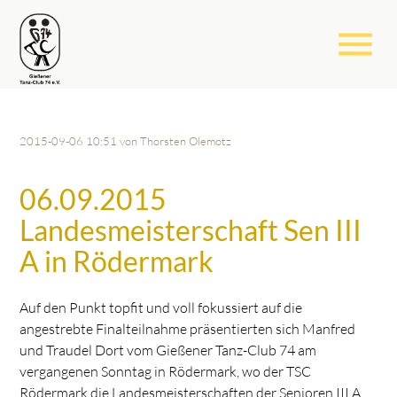
menu
2015-09-06 10:51
von Thorsten Olemotz
06.09.2015
Landesmeisterschaft Sen III
A in Rödermark
Auf den Punkt topfit und voll fokussiert auf die
angestrebte Finalteilnahme präsentierten sich Manfred
und Traudel Dort vom Gießener Tanz-Club 74 am
vergangenen Sonntag in Rödermark, wo der TSC
Rödermark die Landesmeisterschaften der Senioren III A