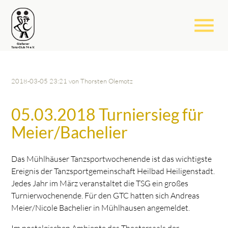
menu
2018-03-05 23:21
von Thorsten Olemotz
05.03.2018 Turniersieg für
Meier/Bachelier
Das Mühlhäuser Tanzsportwochenende ist das wichtigste
Ereignis der Tanzsportgemeinschaft Heilbad Heiligenstadt.
Jedes Jahr im März veranstaltet die TSG ein großes
Turnierwochenende. Für den GTC hatten sich Andreas
Meier/Nicole Bachelier in Mühlhausen angemeldet.
Im nostalgischen Ambiente des Theatersaals der