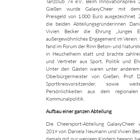
Tanzclub 74 e.V.: Beim Innovationspreis 
Gießen wurde GalaxyCheer mit dem 
Preisgeld von 1.000 Euro ausgezeichnet. Z
die beiden Abteilungsgründerinnen Da
Vivien Becker die Ehrung „Junges E
außergewöhnliches Engagement im Verein. 
fand im Forum der Rinn Beton- und Naturs
in Heuchelheim statt und brachte zahlrei
und Vertreter aus Sport, Politik und E
Unter den Gästen waren unter anderem F
Oberbürgermeister von Gießen, Prof. Dr
Sportkreisvorsitzender, sowie wei
Persönlichkeiten aus dem regional
Kommunalpolitik.
Aufbau einer ganzen Abteilung
Die Cheersport-Abteilung GalaxyChee
2019 von Daniela Neumann und Vivien Bec
damals mit nur wenigen Kindern begann, hat 