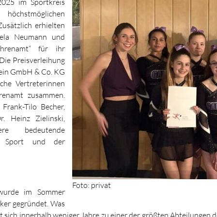
2025 im Sportkreis
höchstmöglichen
usätzlich erhielten
niela Neumann und
hrenamt“ für ihr
Die Preisverleihung
tein GmbH & Co. KG
che Vertreterinnen
hrenamt zusammen.
rank-Tilo Becher,
. Heinz Zielinski,
tere bedeutende
en Sport und der
Foto: privat
r wurde im Sommer
ker gegründet. Was
sich innerhalb weniger Jahre zu einer der größten Abteilungen de