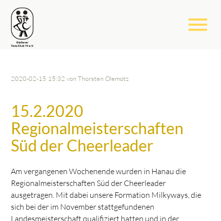
menu
2020-02-15 15:32
von Thorsten Olemotz
15.2.2020
Regionalmeisterschaften
Süd der Cheerleader
Am vergangenen Wochenende wurden in Hanau die
Regionalmeisterschaften Süd der Cheerleader
ausgetragen. Mit dabei unsere Formation Milkyways, die
sich bei der im November stattgefundenen
Landesmeisterschaft qualifiziert hatten und in der